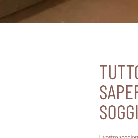
TUTT
SAPER
SOGG
Il vostro soggio