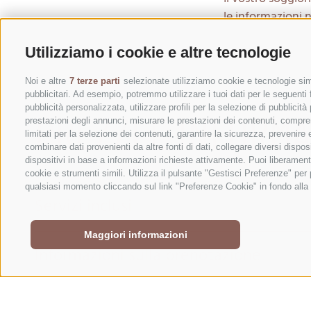
le informazioni 
Utilizziamo i cookie e altre tecnologie
Noi e altre
7 terze parti
selezionate utilizziamo cookie e tecnologie simi
pubblicitari. Ad esempio, potremmo utilizzare i tuoi dati per le seguenti fi
pubblicità personalizzata, utilizzare profili per la selezione di pubblicità
PREZZI E INFORMA
prestazioni degli annunci, misurare le prestazioni dei contenuti, comprend
limitati per la selezione dei contenuti, garantire la sicurezza, prevenire
combinare dati provenienti da altre fonti di dati, collegare diversi dispos
dispositivi in base a informazioni richieste attivamente. Puoi liberament
cookie e strumenti simili. Utilizza il pulsante "Gestisci Preferenze" pe
qualsiasi momento cliccando sul link "Preferenze Cookie" in fondo alla p
Servizi inclusi
Maggiori informazioni
Informazioni sulla prenotazione
Wi-Fi gratuito in tutta la casa
Accogliente sala svago al piano terra, arredata c
Visita della stalla su prenotazione
Dettagli sul prezzo
Deposito: Per garantire la prenotazione è neces