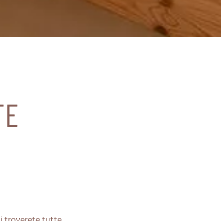
TE
i troverete tutte