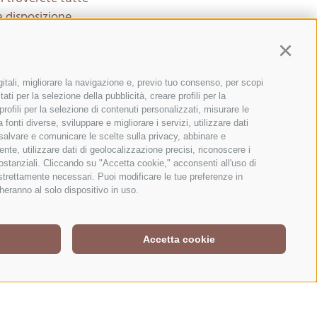
 disposizione.
Continu
gitali, migliorare la navigazione e, previo tuo consenso, per scopi
ati per la selezione della pubblicità, creare profili per la
 profili per la selezione di contenuti personalizzati, misurare le
onti diverse, sviluppare e migliorare i servizi, utilizzare dati
, salvare e comunicare le scelte sulla privacy, abbinare e
ente, utilizzare dati di geolocalizzazione precisi, riconoscere i
sostanziali. Cliccando su "Accetta cookie," acconsenti all'uso di
 strettamente necessari. Puoi modificare le tue preferenze in
heranno al solo dispositivo in uso.
Accetta cookie
piccola biblioteca e giochi da tavolo.
mporto restante deve essere versato il giorno prima