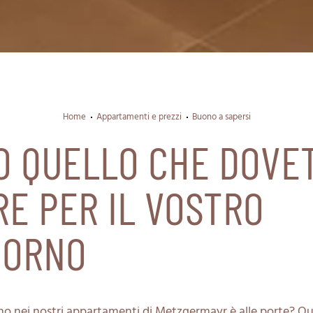
Home
Appartamenti e prezzi
Buono a sapersi
O QUELLO CHE DOVE
E PER IL VOSTRO
IORNO
rno nei nostri appartamenti di Metzgermayr è alle porte? Qu