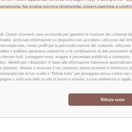
necessarie. Se avete ancora domande, siamo sempre a vostra
li. Questi strumenti sono essenziali per garantire la fruizione dei contenuti di
nalità: archiviare informazioni su dispositivo e/o accedervi, utilizzare dati limit
 personalizzata, creare profili per la personalizzazione dei contenuti, utilizzare
ZIONI IMPORTANTI
ere il pubblico attraverso statistiche o la combinazione di dati provenienti da f
 e rilevare frodi, correggere errori, erogare e presentare pubblicità e contenuto
itivi, identificare i dispositivi in base alle informazioni trasmesse automaticam
e prestare, rifiutare o revocare il tuo consenso senza incorrere in limitazioni 
r personalizzare le tue scelte o "Rifiuta tutto" per proseguire senza cookie non
agina o sull'icona dello scudo in basso a sinistra. Le tue preferenze si applic
Rifiuta tutto
on il legno della nostra vecchia fattoria. Qui troverete una 
sario versare un deposito pari al 30% del prezzo totale. L'i