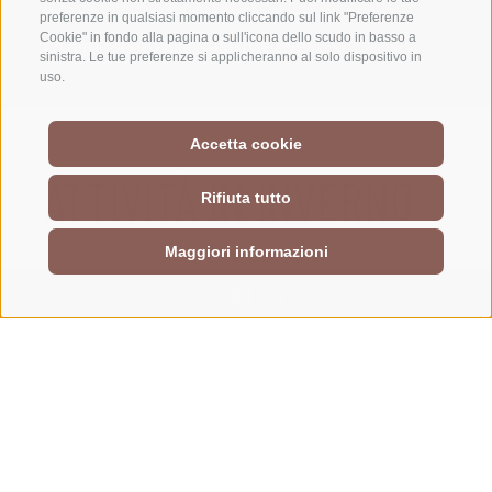
Braies e anche a Monguelfo, con un
preferenze in qualsiasi momento cliccando sul link "Preferenze
Cookie" in fondo alla pagina o sull'icona dello scudo in basso a
collegamento alla Valle di Casies.
sinistra. Le tue preferenze si applicheranno al solo dispositivo in
uso.
Accetta cookie
ATTIVITÀ IN INVERNO
Rifiuta tutto
Maggiori informazioni
RICHIESTA
Sci, sci di fondo, racchette da neve
Pattinaggio su ghiaccio
Slittino con divertimento in baita
Sfilate di Krampus
Mercatini di Natale
Visita al Lago di Braies o a Prato Piazza
Giro in mongolfiera