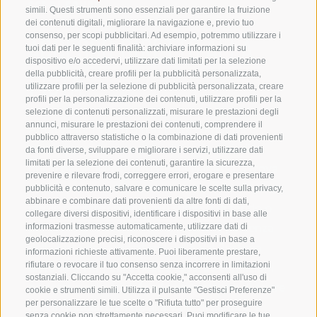
SCI DI FONDO
simili. Questi strumenti sono essenziali per garantire la fruizione
dei contenuti digitali, migliorare la navigazione e, previo tuo
consenso, per scopi pubblicitari. Ad esempio, potremmo utilizzare i
ACCESSO DIRETTO ALLA
tuoi dati per le seguenti finalità: archiviare informazioni su
dispositivo e/o accedervi, utilizzare dati limitati per la selezione
PISTA
della pubblicità, creare profili per la pubblicità personalizzata,
utilizzare profili per la selezione di pubblicità personalizzata, creare
profili per la personalizzazione dei contenuti, utilizzare profili per la
selezione di contenuti personalizzati, misurare le prestazioni degli
Amate fare i vostri giri in tutta comodità e
annunci, misurare le prestazioni dei contenuti, comprendere il
pubblico attraverso statistiche o la combinazione di dati provenienti
raggiungere le piste di sci di fondo a piedi in
da fonti diverse, sviluppare e migliorare i servizi, utilizzare dati
limitati per la selezione dei contenuti, garantire la sicurezza,
pochi passi? Il nostro maso a Villabassa si trova
prevenire e rilevare frodi, correggere errori, erogare e presentare
direttamente sul circuito di Hirbenfeld di 1 km,
pubblicità e contenuto, salvare e comunicare le scelte sulla privacy,
abbinare e combinare dati provenienti da altre fonti di dati,
ideale per fare i primi passi sugli sci di fondo o
collegare diversi dispositivi, identificare i dispositivi in base alle
per un veloce allenamento. Anche la partenza
informazioni trasmesse automaticamente, utilizzare dati di
geolocalizzazione precisi, riconoscere i dispositivi in base a
della pista della maratona della Val Pusteria
informazioni richieste attivamente. Puoi liberamente prestare,
dista solo 1 km dalla nostra casa. Le condizioni
rifiutare o revocare il tuo consenso senza incorrere in limitazioni
sostanziali. Cliccando su "Accetta cookie," acconsenti all'uso di
perfette per lo sci di fondo permettono di sciare
cookie e strumenti simili. Utilizza il pulsante "Gestisci Preferenze"
fino a Dobbiaco e fino alla Valle di Landro, a
per personalizzare le tue scelte o "Rifiuta tutto" per proseguire
senza cookie non strettamente necessari. Puoi modificare le tue