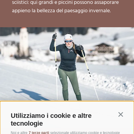
sciistici: qui grandi e piccini possono assaporare
appieno la bellezza del paesaggio invernale.
Utilizziamo i cookie e altre
Continu
tecnologie
Noi e altre
7 terze parti
selezionate utilizziamo cookie e tecnologie